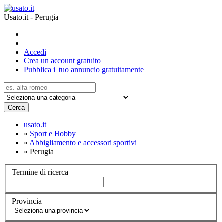
Usato.it - Perugia
Accedi
Crea un account gratuito
Pubblica il tuo annuncio gratuitamente
Cerca
usato.it
»
Sport e Hobby
»
Abbigliamento e accessori sportivi
»
Perugia
Termine di ricerca
Provincia