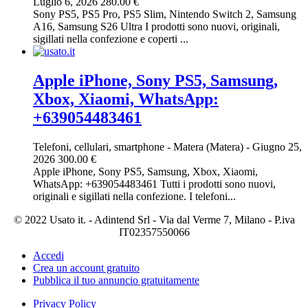
Luglio 6, 2026
280.00 €
Sony PS5, PS5 Pro, PS5 Slim, Nintendo Switch 2, Samsung
A16, Samsung S26 Ultra I prodotti sono nuovi, originali,
sigillati nella confezione e coperti ...
Apple iPhone, Sony PS5, Samsung,
Xbox, Xiaomi, WhatsApp:
+639054483461
Telefoni, cellulari, smartphone
-
Matera (Matera)
-
Giugno 25,
2026
300.00 €
Apple iPhone, Sony PS5, Samsung, Xbox, Xiaomi,
WhatsApp: +639054483461 Tutti i prodotti sono nuovi,
originali e sigillati nella confezione. I telefoni...
© 2022 Usato it. - Adintend Srl - Via dal Verme 7, Milano - P.iva
IT02357550066
Accedi
Crea un account gratuito
Pubblica il tuo annuncio gratuitamente
Privacy Policy