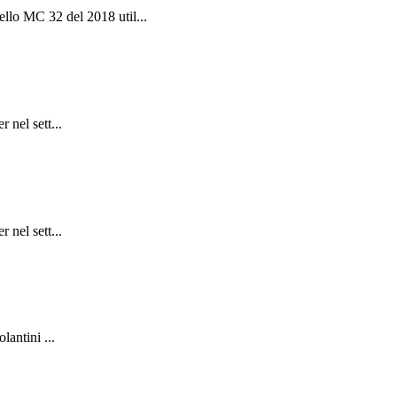
llo MC 32 del 2018 util...
 nel sett...
 nel sett...
lantini ...