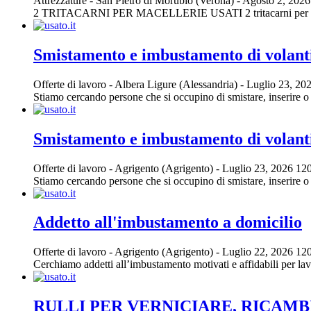
Attrezzature
-
San Pietro di Morubio (Verona)
-
Agosto 2, 202
2 TRITACARNI PER MACELLERIE USATI 2 tritacarni per macelleri
Smistamento e imbustamento di volanti
Offerte di lavoro
-
Albera Ligure (Alessandria)
-
Luglio 23, 20
Stiamo cercando persone che si occupino di smistare, inserire o im
Smistamento e imbustamento di volanti
Offerte di lavoro
-
Agrigento (Agrigento)
-
Luglio 23, 2026
120
Stiamo cercando persone che si occupino di smistare, inserire o im
Addetto all'imbustamento a domicilio
Offerte di lavoro
-
Agrigento (Agrigento)
-
Luglio 22, 2026
120
Cerchiamo addetti all’imbustamento motivati e affidabili per lavora
RULLI PER VERNICIARE, RICAMBI