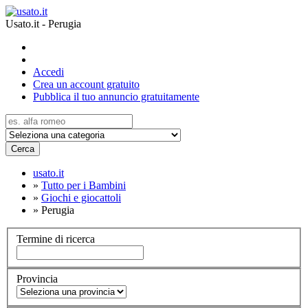
Usato.it - Perugia
Accedi
Crea un account gratuito
Pubblica il tuo annuncio gratuitamente
Cerca
usato.it
»
Tutto per i Bambini
»
Giochi e giocattoli
»
Perugia
Termine di ricerca
Provincia