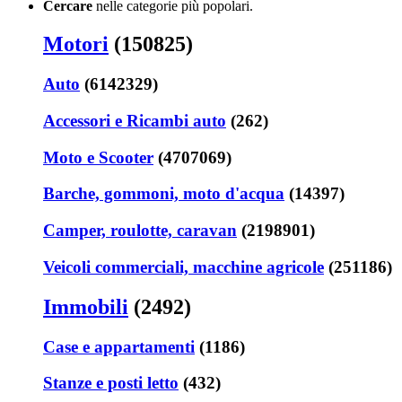
Cercare
nelle categorie più popolari.
Motori
(150825)
Auto
(6142329)
Accessori e Ricambi auto
(262)
Moto e Scooter
(4707069)
Barche, gommoni, moto d'acqua
(14397)
Camper, roulotte, caravan
(2198901)
Veicoli commerciali, macchine agricole
(251186)
Immobili
(2492)
Case e appartamenti
(1186)
Stanze e posti letto
(432)